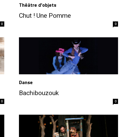
Théâtre d'objets
Chut ! Une Pomme
0
0
Danse
Bachibouzouk
0
0